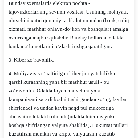
Bunday sxemalarda elektron pochta -
tajovuzkorlarning sevimli vositasi. Usulning mohiyati,
oluvchini xatni qonuniy tashkilot nomidan (bank, soliq
xizmati, mashhur onlayn-do‘kon va boshqalar) amalga
oshirishga majbur qilishdir. Bunday hollarda, odatda,
bank ma‘lumotlarini o‘zlashtirishga qaratilgan.
3. Kiber zo‘ravonlik.
4. Moliyaviy yo‘naltirilgan kiber jinoyatchilikka
qarshi kurashning yana bir mashhur usuli - bu
zo‘ravonlik. Odatda foydalanuvchini yoki
kompaniyani zararli kodni tushirgandan so‘ng, fayllar
shifrlanadi va undan keyin naqd pul mukofotiga
almashtirish taklifi olinadi (odatda bitcoins yoki
boshqa shifrlangan valyuta shaklida). Hukumat pullari
kuzatilishi mumkin va kripto valyutasini kuzatib