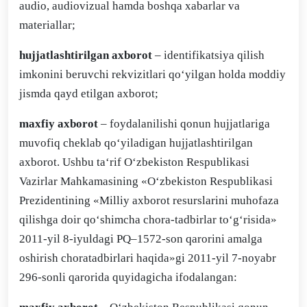
audio, audiovizual hamda boshqa xabarlar va
materiallar;
hujjatlashtirilgan axborot
– identifikatsiya qilish
imkonini beruvchi rekvizitlari qo‘yilgan holda moddiy
jismda qayd etilgan axborot;
maxfiy axborot
– foydalanilishi qonun hujjatlariga
muvofiq cheklab qo‘yiladigan hujjatlashtirilgan
axborot. Ushbu ta‘rif O‘zbekiston Respublikasi
Vazirlar Mahkamasining «O‘zbekiston Respublikasi
Prezidentining «Milliy axborot resurslarini muhofaza
qilishga doir qo‘shimcha chora-tadbirlar to‘g‘risida»
2011-yil 8-iyuldagi PQ–1572-son qarorini amalga
oshirish choratadbirlari haqida»gi 2011-yil 7-noyabr
296-sonli qarorida quyidagicha ifodalangan: