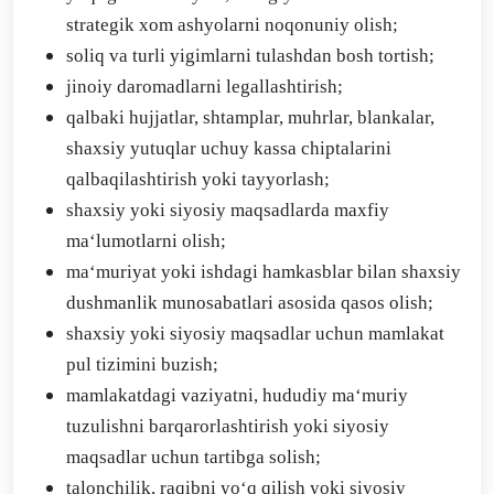
strategik xom ashyolarni noqonuniy olish;
soliq va turli yigimlarni tulashdan bosh tortish;
jinoiy daromadlarni legallashtirish;
qalbaki hujjatlar, shtamplar, muhrlar, blankalar,
shaxsiy yutuqlar uchuy kassa chiptalarini
qalbaqilashtirish yoki tayyorlash;
shaxsiy yoki siyosiy maqsadlarda maxfiy
ma‘lumotlarni olish;
ma‘muriyat yoki ishdagi hamkasblar bilan shaxsiy
dushmanlik munosabatlari asosida qasos olish;
shaxsiy yoki siyosiy maqsadlar uchun mamlakat
pul tizimini buzish;
mamlakatdagi vaziyatni, hududiy ma‘muriy
tuzulishni barqarorlashtirish yoki siyosiy
maqsadlar uchun tartibga solish;
talonchilik, raqibni yo‘q qilish yoki siyosiy