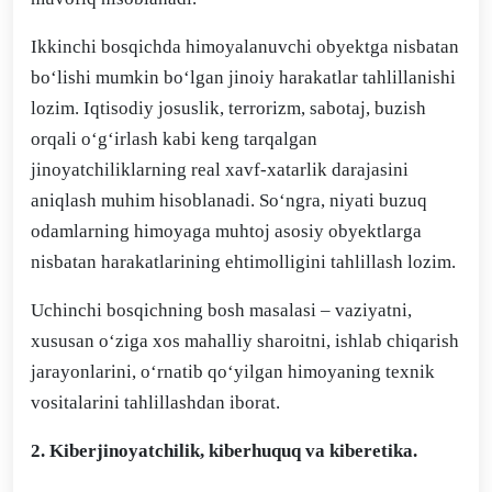
Ikkinchi bosqichda himoyalanuvchi obyektga nisbatan
bo‘lishi mumkin bo‘lgan jinoiy harakatlar tahlillanishi
lozim. Iqtisodiy josuslik, terrorizm, sabotaj, buzish
orqali o‘g‘irlash kabi keng tarqalgan
jinoyatchiliklarning real xavf-xatarlik darajasini
aniqlash muhim hisoblanadi. So‘ngra, niyati buzuq
odamlarning himoyaga muhtoj asosiy obyektlarga
nisbatan harakatlarining ehtimolligini tahlillash lozim.
Uchinchi bosqichning bosh masalasi – vaziyatni,
xususan o‘ziga xos mahalliy sharoitni, ishlab chiqarish
jarayonlarini, o‘rnatib qo‘yilgan himoyaning texnik
vositalarini tahlillashdan iborat.
2. Kiberjinoyatchilik, kiberhuquq va kiberetika.