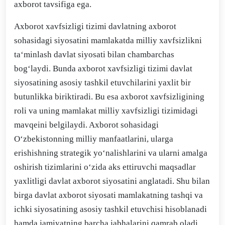
axborot tavsifiga ega.
Axborot xavfsizligi tizimi davlatning axborot
sohasidagi siyosatini mamlakatda milliy xavfsizlikni
ta‘minlash davlat siyosati bilan chambarchas
bog‘laydi. Bunda axborot xavfsizligi tizimi davlat
siyosatining asosiy tashkil etuvchilarini yaxlit bir
butunlikka biriktiradi. Bu esa axborot xavfsizligining
roli va uning mamlakat milliy xavfsizligi tizimidagi
mavqeini belgilaydi. Axborot sohasidagi
O‘zbekistonning milliy manfaatlarini, ularga
erishishning strategik yo‘nalishlarini va ularni amalga
oshirish tizimlarini o‘zida aks ettiruvchi maqsadlar
yaxlitligi davlat axborot siyosatini anglatadi. Shu bilan
birga davlat axborot siyosati mamlakatning tashqi va
ichki siyosatining asosiy tashkil etuvchisi hisoblanadi
hamda jamiyatning barcha jabhalarini qamrab oladi.