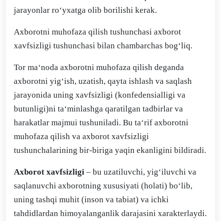
jarayonlar ro‘yxatga olib borilishi kerak.
Axborotni muhofaza qilish tushunchasi axborot
xavfsizligi tushunchasi bilan chambarchas bog‘liq.
Tor ma‘noda axborotni muhofaza qilish deganda
axborotni yig‘ish, uzatish, qayta ishlash va saqlash
jarayonida uning xavfsizligi (konfedensialligi va
butunligi)ni ta‘minlashga qaratilgan tadbirlar va
harakatlar majmui tushuniladi. Bu ta‘rif axborotni
muhofaza qilish va axborot xavfsizligi
tushunchalarining bir-biriga yaqin ekanligini bildiradi.
Axborot xavfsizligi
– bu uzatiluvchi, yig‘iluvchi va
saqlanuvchi axborotning xususiyati (holati) bo‘lib,
uning tashqi muhit (inson va tabiat) va ichki
tahdidlardan himoyalanganlik darajasini xarakterlaydi.