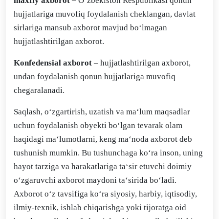
maxfiy axborot
– O‘zbekiston Respublikasi qonun
hujjatlariga muvofiq foydalanish cheklangan, davlat
sirlariga mansub axborot mavjud bo‘lmagan
hujjatlashtirilgan axborot.
Konfedensial axborot
– hujjatlashtirilgan axborot,
undan foydalanish qonun hujjatlariga muvofiq
chegaralanadi.
Saqlash, o‘zgartirish, uzatish va ma‘lum maqsadlar
uchun foydalanish obyekti bo‘lgan tevarak olam
haqidagi ma‘lumotlarni, keng ma‘noda axborot deb
tushunish mumkin. Bu tushunchaga ko‘ra inson, uning
hayot tarziga va harakatlariga ta‘sir etuvchi doimiy
o‘zgaruvchi axborot maydoni ta‘sirida bo‘ladi.
Axborot o‘z tavsifiga ko‘ra siyosiy, harbiy, iqtisodiy,
ilmiy-texnik, ishlab chiqarishga yoki tijoratga oid