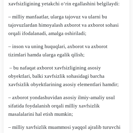
xavfsizligining yetakchi o‘rin egallashini belgilaydi:
– milliy manfaatlar, ularga tajovuz va ularni bu
tajovuzlardan himoyalash axborot va axborot sohasi
orqali ifodalanadi, amalga oshiriladi;
– inson va uning huquqlari, axborot va axborot
tizimlari hamda ularga egalik qilish;
– bu nafaqat axborot xavfsizligining asosiy
obyektlari, balki xavfsizlik sohasidagi barcha
xavfsizlik obyektlarining asosiy elementlari hamdir;
– axborot yondashuvidan asosiy ilmiy-amaliy usul
sifatida foydalanish orqali milliy xavfsizlik
masalalarini hal etish mumkin;
– milliy xavfsizlik muammosi yaqqol ajralib turuvchi