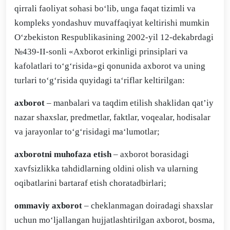
qirrali faoliyat sohasi bo‘lib, unga faqat tizimli va
kompleks yondashuv muvaffaqiyat keltirishi mumkin
O‘zbekiston Respublikasining 2002-yil 12-dekabrdagi
№439-II-sonli «Axborot erkinligi prinsiplari va
kafolatlari to‘g‘risida»gi qonunida axborot va uning
turlari to‘g‘risida quyidagi ta‘riflar keltirilgan:
axborot
– manbalari va taqdim etilish shaklidan qat’iy
nazar shaxslar, predmetlar, faktlar, voqealar, hodisalar
va jarayonlar to‘g‘risidagi ma‘lumotlar;
axborotni muhofaza etish
– axborot borasidagi
xavfsizlikka tahdidlarning oldini olish va ularning
oqibatlarini bartaraf etish choratadbirlari;
ommaviy axborot
– cheklanmagan doiradagi shaxslar
uchun mo‘ljallangan hujjatlashtirilgan axborot, bosma,