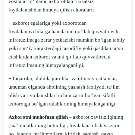
vositalar to‘plami, axborotdan ruxsatsiz
foydalanishdan himoya qilish choralari;
− axborot egalariga yoki axborotdan
foydalanuvchilarga hamda uni qo‘llab quvvatlovchi
infratuzilmaga zarar yetkazishi mumkin bo‘lgan tabiiy
yoki sun‘iy xarakterdagi tasodifiy yoki qasddan ta‘sir
etishlardan axborot va uni qo‘llab quvvatlovchi
infratuzilmaning himoyalanganligi;
− fuqarolar, alohida guruhlar va ijtimoiy qatlamlar,
umuman olganda aholining yashash faoliyati, ta‘lim
olish va rivojlanishlari uchun zarur bo‘lgan sifatli
axborotga bo‘lgan talablarining himoyalanganligi.
Axborotni muhofaza qilish
– axborot xavfsizligining
(ma‘lumotlarning butunligi, foydalana olish va zarur
bo‗lganda, ma‘lumotlarni kiritish, saqlash, qayta