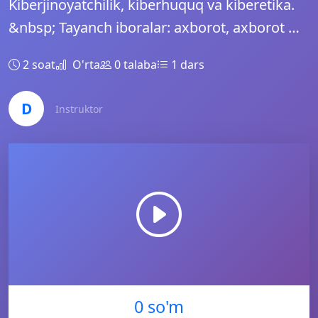
Kiberjinoyatchilik, kiberhuquq va kiberetika.
&nbsp; Tayanch iboralar: axborot, axborot …
2 soat
O'rta
0 talaba
1 dars
D
Instruktor
0 so'm