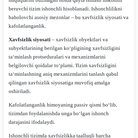
huquqlarini buzmagan holda qayta ishlash imkonini
beruvchi tizim ishonchli hisoblanadi. Ishonchlilikni
baholovchi asosiy mezonlar – bu xavfsizlik siyosati va
kafolatlanganlik.
Xavfsizlik siyosati
– xavfsizlik obyektlari va
subyektlarining berilgan ko‘pligining xavfsizligini
ta‘minlash protseduralari va mexanizmlarini
belgilovchi qoidalar to‘plami. Tizim xavfsizligini
ta‘minlashning aniq mexanizmlarini tanlash qabul
qilingan xavfsizlik siyosatiga muvofiq amalga
oshiriladi.
Kafolatlanganlik himoyaning passiv qismi bo‘lib,
tizimdan foydalanishda unga bo‘lgan ishonch
darajasini ifodalaydi.
Ishonchli tizimda xavfsizlikka taalluqli barcha