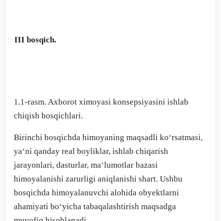
III bosqich.
1.1-rasm. Axborot ximoyasi konsepsiyasini ishlab
chiqish bosqichlari.
Birinchi bosqichda himoyaning maqsadli ko‘rsatmasi,
ya‘ni qanday real boyliklar, ishlab chiqarish
jarayonlari, dasturlar, ma‘lumotlar bazasi
himoyalanishi zarurligi aniqlanishi shart. Ushbu
bosqichda himoyalanuvchi alohida obyektlarni
ahamiyati bo‘yicha tabaqalashtirish maqsadga
muvofiq hisoblanadi.