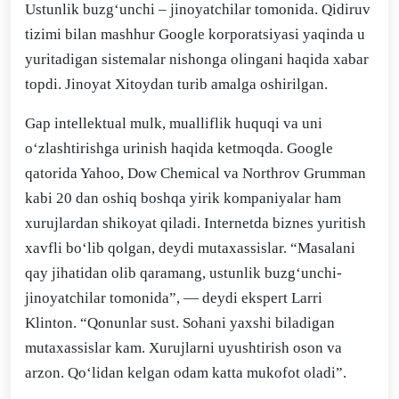
Ustunlik buzg‘unchi – jinoyatchilar tomonida. Qidiruv
tizimi bilan mashhur Google korporatsiyasi yaqinda u
yuritadigan sistemalar nishonga olingani haqida xabar
topdi. Jinoyat Xitoydan turib amalga oshirilgan.
Gap intellektual mulk, mualliflik huquqi va uni
o‘zlashtirishga urinish haqida ketmoqda. Google
qatorida Yahoo, Dow Chemical va Northrov Grumman
kabi 20 dan oshiq boshqa yirik kompaniyalar ham
xurujlardan shikoyat qiladi. Internetda biznes yuritish
xavfli bo‘lib qolgan, deydi mutaxassislar. “Masalani
qay jihatidan olib qaramang, ustunlik buzg‘unchi-
jinoyatchilar tomonida”, ― deydi ekspert Larri
Klinton. “Qonunlar sust. Sohani yaxshi biladigan
mutaxassislar kam. Xurujlarni uyushtirish oson va
arzon. Qo‘lidan kelgan odam katta mukofot oladi”.