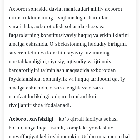
Axborot sohasida davlat manfaatlari milliy axborot
infrastrukturasining rivojlanishiga sharoitlar
yaratishda, axborot olish sohasida shaxs va
fuqarolarning konstitutsiyaviy huquq va erkinliklarini
amalga oshishida, O‘zbekistonning hududiy birligini,
suverenitetini va konstitutsiyaviy tuzumining
mustahkamligini, siyosiy, iqtisodiy va ijtimoiy
barqarorligini ta‘minlash maqsadida axborotdan
foydalanishda, qonuniylik va huquq tartibotni qat‘iy
amalga oshishida, o‘zaro tenglik va o‘zaro
manfaatdorlikdagi xalqaro hamkorlikni
rivojlantirishda ifodalanadi.
Axborot xavfsizligi
– ko‘p qirrali faoliyat sohasi
bo‘lib, unga faqat tizimli, kompleks yondashuv
muvaffaqiyat keltirishi mumkin. Ushbu muammoni hal