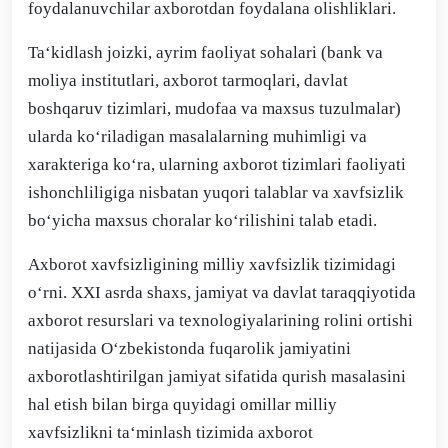
foydalanuvchilar axborotdan foydalana olishliklari.
Ta‘kidlash joizki, ayrim faoliyat sohalari (bank va
moliya institutlari, axborot tarmoqlari, davlat
boshqaruv tizimlari, mudofaa va maxsus tuzulmalar)
ularda ko‘riladigan masalalarning muhimligi va
xarakteriga ko‘ra, ularning axborot tizimlari faoliyati
ishonchliligiga nisbatan yuqori talablar va xavfsizlik
bo‘yicha maxsus choralar ko‘rilishini talab etadi.
Axborot xavfsizligining milliy xavfsizlik tizimidagi
o‘rni. XXI asrda shaxs, jamiyat va davlat taraqqiyotida
axborot resurslari va texnologiyalarining rolini ortishi
natijasida O‘zbekistonda fuqarolik jamiyatini
axborotlashtirilgan jamiyat sifatida qurish masalasini
hal etish bilan birga quyidagi omillar milliy
xavfsizlikni ta‘minlash tizimida axborot