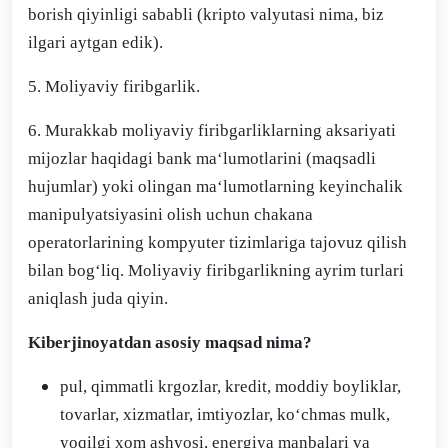
borish qiyinligi sababli (kripto valyutasi nima, biz
ilgari aytgan edik).
5. Moliyaviy firibgarlik.
6. Murakkab moliyaviy firibgarliklarning aksariyati
mijozlar haqidagi bank ma‘lumotlarini (maqsadli
hujumlar) yoki olingan ma‘lumotlarning keyinchalik
manipulyatsiyasini olish uchun chakana
operatorlarining kompyuter tizimlariga tajovuz qilish
bilan bog‘liq. Moliyaviy firibgarlikning ayrim turlari
aniqlash juda qiyin.
Kiberjinoyatdan asosiy maqsad nima?
pul, qimmatli krgozlar, kredit, moddiy boyliklar,
tovarlar, xizmatlar, imtiyozlar, ko‘chmas mulk,
yoqilgi xom ashyosi, energiya manbalari va