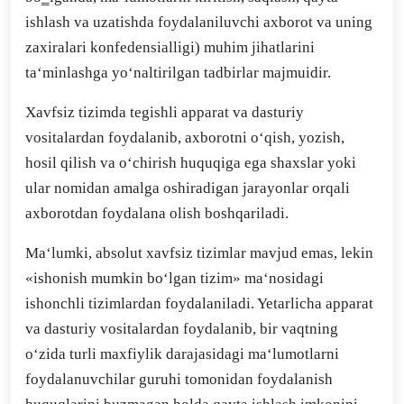
ishlash va uzatishda foydalaniluvchi axborot va uning
zaxiralari konfedensialligi) muhim jihatlarini
ta‘minlashga yo‘naltirilgan tadbirlar majmuidir.
Xavfsiz tizimda tegishli apparat va dasturiy
vositalardan foydalanib, axborotni o‘qish, yozish,
hosil qilish va o‘chirish huquqiga ega shaxslar yoki
ular nomidan amalga oshiradigan jarayonlar orqali
axborotdan foydalana olish boshqariladi.
Ma‘lumki, absolut xavfsiz tizimlar mavjud emas, lekin
«ishonish mumkin bo‘lgan tizim» ma‘nosidagi
ishonchli tizimlardan foydalaniladi. Yetarlicha apparat
va dasturiy vositalardan foydalanib, bir vaqtning
o‘zida turli maxfiylik darajasidagi ma‘lumotlarni
foydalanuvchilar guruhi tomonidan foydalanish