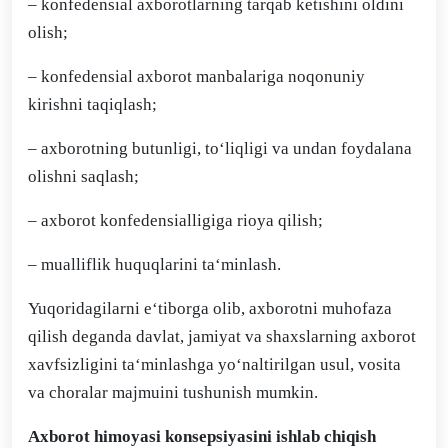
– konfedensial axborotlarning tarqab ketishini oldini
olish;
– konfedensial axborot manbalariga noqonuniy
kirishni taqiqlash;
– axborotning butunligi, to‘liqligi va undan foydalana
olishni saqlash;
– axborot konfedensialligiga rioya qilish;
– mualliflik huquqlarini ta‘minlash.
Yuqoridagilarni e‘tiborga olib, axborotni muhofaza
qilish deganda davlat, jamiyat va shaxslarning axborot
xavfsizligini ta‘minlashga yo‘naltirilgan usul, vosita
va choralar majmuini tushunish mumkin.
Axborot himoyasi konsepsiyasini ishlab chiqish