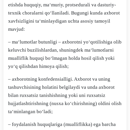
etishda huquqiy, ma‘muriy, protsedurali va dasturiy-
texnik choralarni qo‘llaniladi. Bugungi kunda axborot
xavfsizligini ta‘minlaydigan uchta asosiy tamoyil
mavjud:
– ma‘lumotlar butunligi – axborotni yo‘qotilishiga olib
keluvchi buzilishlardan, shuningdek ma‘lumotlarni
mualliflik huquqi bo‘lmagan holda hosil qilish yoki
yo‘q qilishdan himoya qilish;
– axborotning konfedensialligi. Axborot va uning
tashuvchisining holatini belgilaydi va unda axborot
bilan ruxsatsiz tanishishning yoki uni ruxsatsiz
hujjatlashtirishning (nusxa ko‘chirishning) oldini olish
ta‘minlangan bo‘ladi;
– foydalanish huquqlariga (mualliflikka) ega barcha