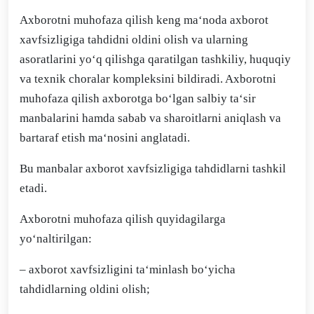
Axborotni muhofaza qilish keng ma‘noda axborot
xavfsizligiga tahdidni oldini olish va ularning
asoratlarini yo‘q qilishga qaratilgan tashkiliy, huquqiy
va texnik choralar kompleksini bildiradi. Axborotni
muhofaza qilish axborotga bo‘lgan salbiy ta‘sir
manbalarini hamda sabab va sharoitlarni aniqlash va
bartaraf etish ma‘nosini anglatadi.
Bu manbalar axborot xavfsizligiga tahdidlarni tashkil
etadi.
Axborotni muhofaza qilish quyidagilarga
yo‘naltirilgan:
– axborot xavfsizligini ta‘minlash bo‘yicha
tahdidlarning oldini olish;