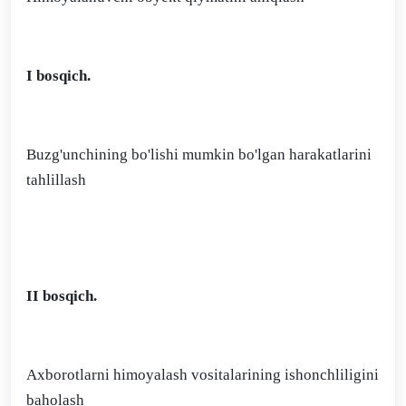
I bosqich.
Buzg'unchining bo'lishi mumkin bo'lgan harakatlarini
tahlillash
II bosqich.
Axborotlarni himoyalash vositalarining ishonchliligini
baholash