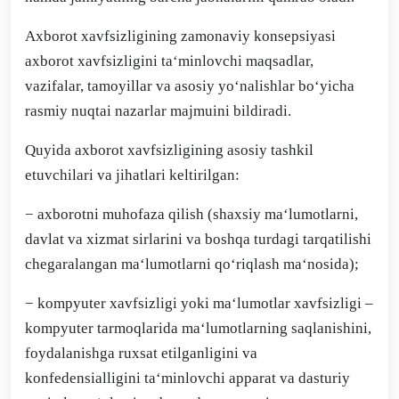
Axborot xavfsizligining zamonaviy konsepsiyasi
axborot xavfsizligini ta‘minlovchi maqsadlar,
vazifalar, tamoyillar va asosiy yo‘nalishlar bo‘yicha
rasmiy nuqtai nazarlar majmuini bildiradi.
Quyida axborot xavfsizligining asosiy tashkil
etuvchilari va jihatlari keltirilgan:
− axborotni muhofaza qilish (shaxsiy ma‘lumotlarni,
davlat va xizmat sirlarini va boshqa turdagi tarqatilishi
chegaralangan ma‘lumotlarni qo‘riqlash ma‘nosida);
− kompyuter xavfsizligi yoki ma‘lumotlar xavfsizligi –
kompyuter tarmoqlarida ma‘lumotlarning saqlanishini,
foydalanishga ruxsat etilganligini va
konfedensialligini ta‘minlovchi apparat va dasturiy