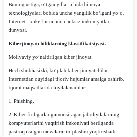
Buning ustiga, o‘tgan yillar ichida himoya
texnologiyalari bobida uncha yangilik bo‘lgani yo‘q.
Internet - xakerlar uchun cheksiz imkoniyatlar
dunyosi.
Kiberjinoyatchiliklarning klassifikatsiyasi.
Moliyaviy yo‘naltirilgan kiber jinoyat.
Hech shubhasizki, ko‘plab kiber jinoyatchilar
Internetdan quyidagi tijoriy hujumlar amalga oshirib,
tijorat maqsadlarida foydalanadilar:
1. Phishing.
2. Kiber firibgarlar gumonsiragan jabrdiydalarning
kompyuterlarini yuqtirish imkoniyati berilganda
pastroq osilgan mevalarni to‘plashni yoqtirishadi.