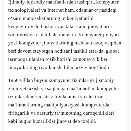
Ijtimoiy-iqtisodiy manfaatlardan tashqari, kompyuter
texnologiyalari va Internet ham, odamlar o‘rtasidagi
o‘zaro munosabatlarning imkoniyatlarini
kengaytiruvchi boshqa vositalar kabi, jinoyatlarni
sodir etishda ishlatilishi mumkin. Kompyuter jinoyati
yoki kompyuter jinoyatlarining nisbatan uzoq vaqtdan
beri davom etayotgan hodisani tashkil etsa-da, global
tarmoqqa ulanish o‘sib borishi zamonaviy kiber
jinoyatlarning rivojlanishi bilan uzviy bog‘liqdir.
1960 yildan buyon kompyuter tizimlariga jismoniy
zarar yetkazish va saqlangan ma‘lumotlar, kompyuter
tizimlaridan ruxsatsiz foydalanish va elektron
ma‘lumotlarning manipulyatsiyasi, kompyuterda
firibgarlik va dasturiy ta‘minotning qaroqchiliklari
kabi huquq buzarliklar jinoyat deb topildi.