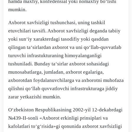
hamda maxfiy, konfedensial yoki nomaxfiy bo‘lishi
mumkin.
Axborot xavfsizligi tushunchasi, uning tashkil
etuvchilari tavsifi. Axborot xavfsizligi deganda tabiiy
yoki sun‘iy xarakterdagi tasodifiy yoki qasddan
qilingan ta‘sirlardan axborot va uni qo‘llab-quvvatlab
turuvchi infrastukturaning himoyalanganligi
tushuniladi. Bunday t
а
‘sirlar
ах
b
о
r
о
t s
о
h
а
sid
а
gi
mun
о
s
а
b
а
tlarga, jumladan, axborot egalariga,
axborotdan foydalanuvchilarga va axborotni muhofaza
qilishni qo‘llab quvvatlovchi infrastrukturaga jiddiy
zarar yetkazishi mumkin.
O‘zbekiston Respublikasining 2002-yil 12-dekabrdagi
№439-II-sonli «Axborot erkinligi prinsiplari va
kafolatlari to‘g‘risida»gi qonunida axborot xavfsizligi