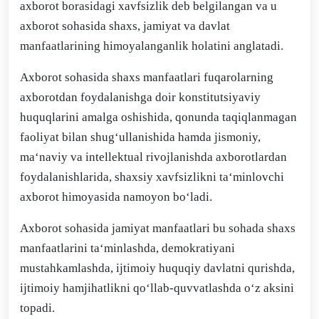
axborot borasidagi xavfsizlik deb belgilangan va u
axborot sohasida shaxs, jamiyat va davlat
manfaatlarining himoyalanganlik holatini anglatadi.
Axborot sohasida shaxs manfaatlari fuqarolarning
axborotdan foydalanishga doir konstitutsiyaviy
huquqlarini amalga oshishida, qonunda taqiqlanmagan
faoliyat bilan shug‘ullanishida hamda jismoniy,
ma‘naviy va intellektual rivojlanishda axborotlardan
foydalanishlarida, shaxsiy xavfsizlikni ta‘minlovchi
axborot himoyasida namoyon bo‘ladi.
Axborot sohasida jamiyat manfaatlari bu sohada shaxs
manfaatlarini ta‘minlashda, demokratiyani
mustahkamlashda, ijtimoiy huquqiy davlatni qurishda,
ijtimoiy hamjihatlikni qo‘llab-quvvatlashda o‘z aksini
topadi.