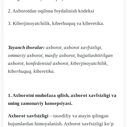
2. Axborotdan oqilona foydalinish kodeksi
3. Kiberjinoyatchilik, kiberhuquq va kiberetika.
Tayanch iboralar:
axborot, axborot xavfsizligi,
ommaviy axborot, maxfiy axborot, hujjatlashtirilgan
axborot, konfedensial axborot, kiberjinoyatchilik,
kiberhuquq, kiberetika.
1. Axborotni muhofaza qilish, axborot xavfsizligi va
uning zamonaviy konsepsiyasi.
Axborot xavfsizligi
– tasodifiy va atayin qilingan
hujumlardan himoyalanish. Axborot xavfsizligi ko‘p