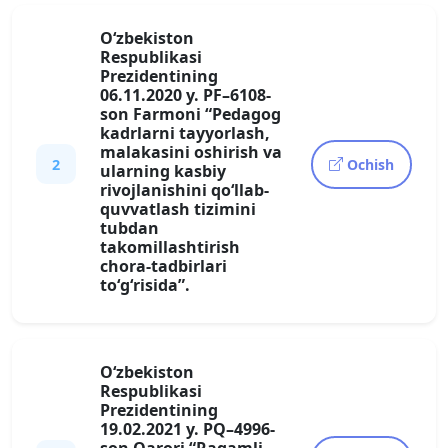
O‘zbekiston
Respublikasi
Prezidentining
06.11.2020 y. PF–6108-
son Farmoni “Pedagog
kadrlarni tayyorlash,
malakasini oshirish va
2
Ochish
ularning kasbiy
rivojlanishini qo‘llab-
quvvatlash tizimini
tubdan
takomillashtirish
chora-tadbirlari
to‘g‘risida”.
O‘zbekiston
Respublikasi
Prezidentining
19.02.2021 y. PQ–4996-