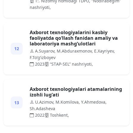
T:. Nizomiy nomidаgi TDPU, “Nodirаbegim”
nаshriyoti,
Аxborot texnologiyаlаrini kаsbiy
fаoliyаtdа qo‘llаsh fаnidаn аmаliy vа
lаborаtoriyа mаshg‘ulotlаri
12
А.Suyаrov, M.Аbdurаxmonov, E.Xаyriyev,
F.To‘g‘izboyev
2023
“STАP-SEL” nаshriyoti,
Аxborot texnologiyаlаri аtаmаlаrining
izohli lug‘аti
U.Аzimov, M.Komilovа, Y.Аhmedovа,
13
Sh.Аdаshevа
2022
Toshkent,