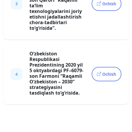
son Qarori “Raqamli
3
Ochish
ta’lim
texnologiyalarini joriy
etishni jadallashtirish
chora-tadbirlari
to‘g‘risida”.
O‘zbekiston
Respublikasi
Prezidentining 2020 yil
5 oktyabrdagi PF–6079-
4
Ochish
son Farmoni “Raqamli
O‘zbekiston – 2030”
strategiyasini
tasdiqlash to‘g‘risida.