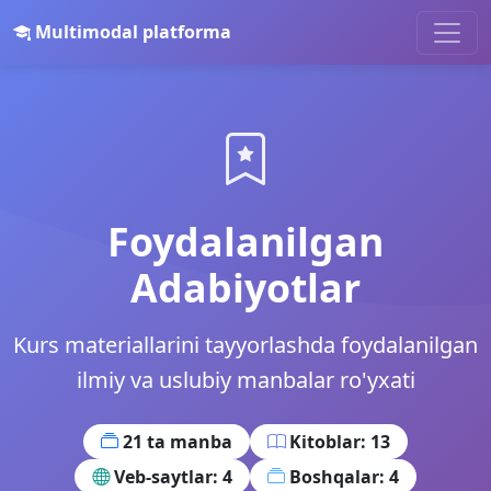
Multimodal platforma
Foydalanilgan
Adabiyotlar
Kurs materiallarini tayyorlashda foydalanilgan
ilmiy va uslubiy manbalar ro'yxati
21 ta manba
Kitoblar: 13
Veb-saytlar: 4
Boshqalar: 4