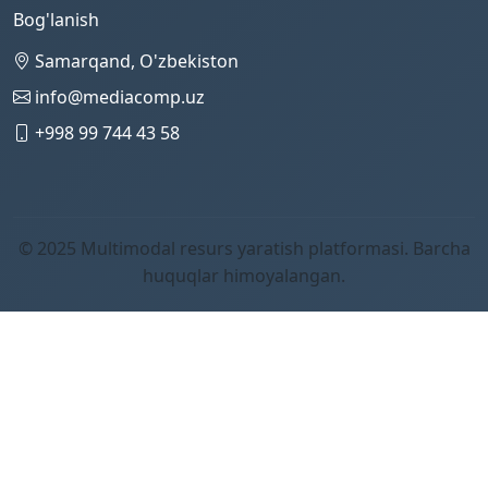
Bog'lanish
Samarqand, O'zbekiston
info@mediacomp.uz
+998 99 744 43 58
© 2025 Multimodal resurs yaratish platformasi. Barcha
huquqlar himoyalangan.