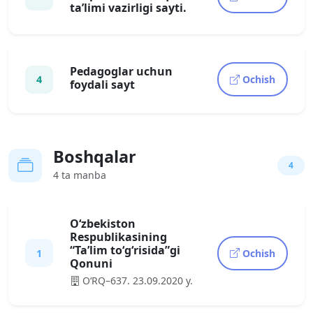
tа’limi vаzirligi sаyti.
Pedagoglar uchun
4
Ochish
foydali sayt
Boshqalar
4
4 ta manba
O‘zbekiston
Respublikasining
“Ta’lim to‘g‘risida”gi
1
Ochish
Qonuni
O‘RQ–637. 23.09.2020 y.