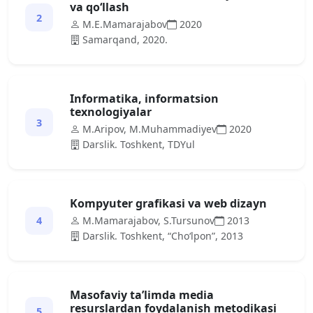
va qo‘llash
2
M.E.Mamarajabov
2020
Samarqand, 2020.
Informаtikа, informаtsion
texnologiyаlаr
3
M.Аripov, M.Muhаmmаdiyev
2020
Dаrslik. Toshkent, TDYul
Kompyuter grаfikаsi vа web dizаyn
4
M.Mаmаrаjаbov, S.Tursunov
2013
Dаrslik. Toshkent, “Сho‘lpon”, 2013
Masofaviy ta’limda media
resurslardan foydalanish metodikasi
5