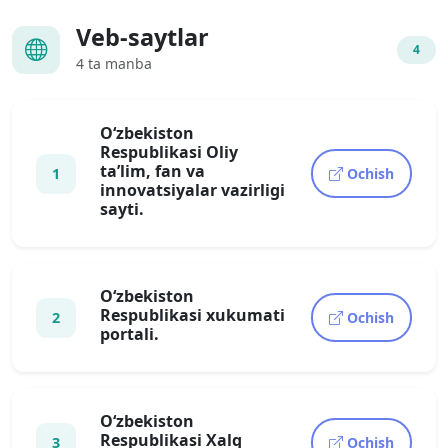
Veb-saytlar
4
4 ta manba
O‘zbekiston
Respublikаsi Oliy
tа’lim, fаn vа
1
Ochish
innovаtsiyаlаr vаzirligi
sаyti.
O‘zbekiston
Respublikаsi xukumаti
2
Ochish
portаli.
O‘zbekiston
Respublikаsi Xаlq
3
Ochish