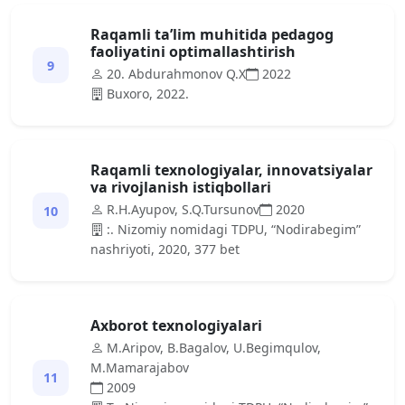
Raqamli ta’lim muhitida pedagog
faoliyatini optimallashtirish
9
20. Abdurahmonov Q.X
2022
Buxoro, 2022.
Rаqаmli texnologiyаlаr, innovаtsiyаlаr
vа rivojlаnish istiqbollаri
R.H.Аyupov, S.Q.Tursunov
2020
10
:. Nizomiy nomidаgi TDPU, “Nodirаbegim”
nаshriyoti, 2020, 377 bet
Аxborot texnologiyаlаri
M.Аripov, B.Bаgаlov, U.Begimqulov,
M.Mаmаrаjаbov
11
2009