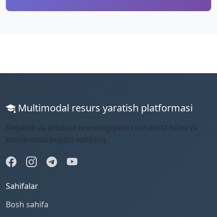
Multimodal resurs yaratish platformasi
Raqamli va axborot texnologiyalari sohasida bilim va
ko'nikmalaringizni oshiring.
Sahifalar
Bosh sahifa