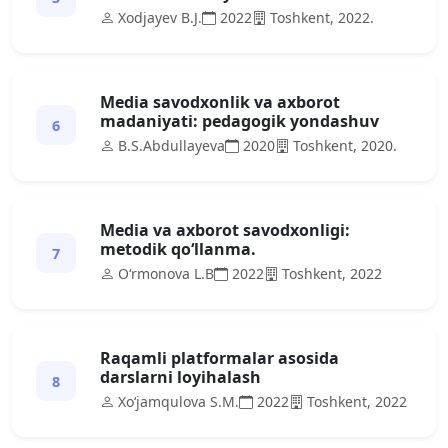
Xodjayev B.J.
2022
Toshkent, 2022.
Media savodxonlik va axborot
madaniyati: pedagogik yondashuv
6
B.S.Abdullayeva
2020
Toshkent, 2020.
Media va axborot savodxonligi:
metodik qo‘llanma.
7
O‘rmonova L.B
2022
Toshkent, 2022
Raqamli platformalar asosida
darslarni loyihalash
8
Xo‘jamqulova S.M.
2022
Toshkent, 2022