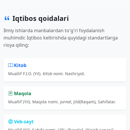
Iqtibos qoidalari
Ilmiy ishlarda manbalardan to'g'ri foydalanish
muhimdir. Iqtibos keltirishda quyidagi standartlarga
rioya qiling:
Kitob
Muallif F.I.O. (Yil).
Kitob nomi
. Nashriyot.
Maqola
Muallif (Yil). Maqola nomi.
Jurnal
, Jild(Raqam), Sahifalar.
Veb-sayt
Muallif (Yil). Sahifa nomi. URL: [havola]. [Kirish sanasi].